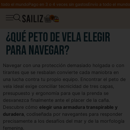
odo el mundo
Pago en 3 o 4 veces sin gastos
Envío a todo el mundo
Pa
0
▼
Tienda
¿Qué peto de vela elegir
Cuaderno de bitácora
para navegar?
Peto
Cocreación
Navegar con una protección demasiado holgada o con
Chaqueta
tirantes que se resbalan convierte cada maniobra en
Bienvenido a Sailiz
una lucha contra tu propio equipo. Encontrar el peto de
Sudadera
vela ideal exige conciliar tecnicidad de tres capas,
Lista de deseos
presupuesto y ergonomía para que la prenda se
desvanezca finalmente ante el placer de la caña.
Camiseta
Mi cuenta
Descubre cómo
elegir una armadura transpirable y
duradera
, codiseñada por navegantes para responder
precisamente a los desafíos del mar y de la morfología
Leggings
femenina.