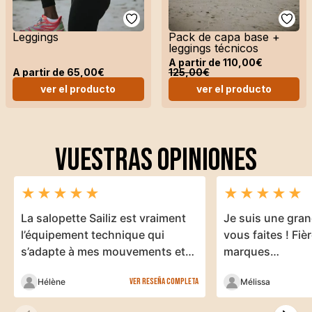
Short
Leggings
Pack de capa base +
leggings técnicos
A partir de
110,00
€
Accesorios
A partir de
65,00
€
125,00
€
ver el producto
ver el producto
VUESTRAS OPINIONES
★
★
★
★
★
★
★
★
★
★
La salopette Sailiz est vraiment
Je suis une gran
l’équipement technique qui
vous faites ! Fiè
s’adapte à mes mouvements et
marques…
ma morphologie.
Ver reseña completa
Hélène
Mélissa