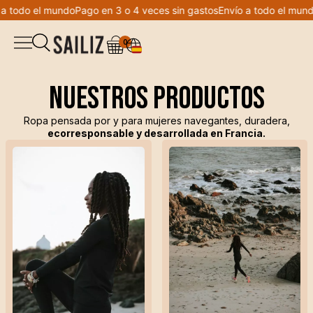
a todo el mundo
Pago en 3 o 4 veces sin gastos
Envío a todo el mund
0
▼
Tienda
Nuestros productos
Cuaderno de bitácora
Peto
Ropa pensada por y para mujeres navegantes, duradera,
ecorresponsable y desarrollada en Francia.
Cocreación
Chaqueta
Bienvenido a Sailiz
Sudadera
Lista de deseos
Camiseta
Mi cuenta
Leggings