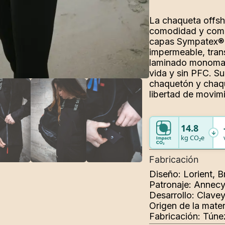
chaquetón y chaqu
libertad de movim
14.8
kg CO₂e
Fabricación
Diseño: Lorient, B
Patronaje: Annecy
Desarrollo: Clave
Origen de la mater
Fabricación: Túne
Composición
Instrucciones de 
Uso