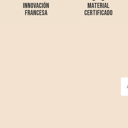
Información
¿N
Co
CGV