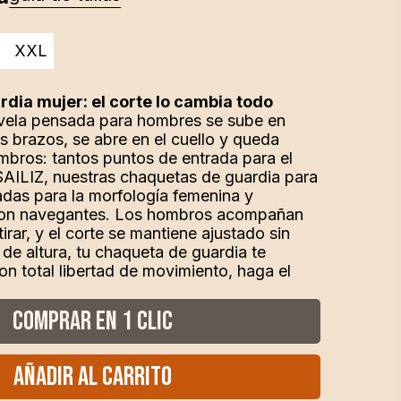
mbros: tantos puntos de entrada para el
 SAILIZ, nuestras chaquetas de guardia para
adas para la morfología femenina y
con navegantes. Los hombros acompañan
irar, y el corte se mantiene ajustado sin
 de altura, tu chaqueta de guardia te
n total libertad de movimiento, haga el
Comprar en 1 clic
Añadir al carrito
ore para mujer Sailiz combina rendimiento,
romiso sostenible. Su tecnología de 3
garantiza una protección óptima:
pirable y ultraconfortable. Diseñada en
rial, es 100 % reciclable, reparable de por
u corte femenino y ergonómico, entre