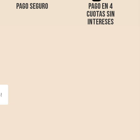
!
osotros
Síguenos
ario
Instagram