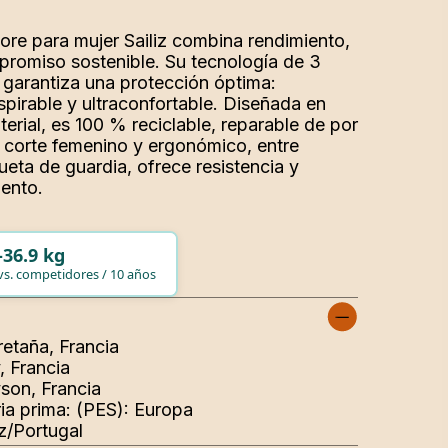
eta de guardia, ofrece resistencia y
iento.
-36.9 kg
vs. competidores / 10 años
retaña, Francia
, Francia
yson, Francia
ia prima: (PES): Europa
z/Portugal
cuidado