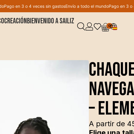
ago en 3 o 4 veces sin gastos
Envío a todo el mundo
Pago en 3 o 4 v
Chaque
Cocreación
Bienvenido a Sailiz
0
navega
– Elem
A partir de
4
Elige una tall
Talla
S
M
L
X
Chaqueta de guar
Una chaqueta de 
cuanto levantas lo