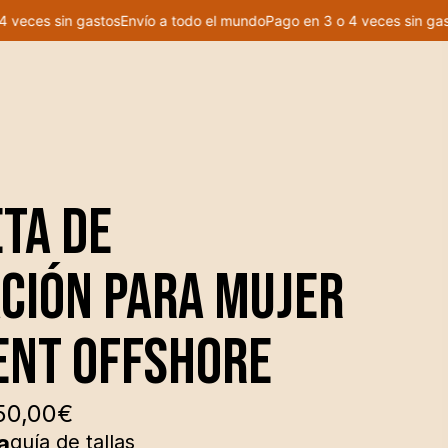
eces sin gastos
Envío a todo el mundo
Pago en 3 o 4 veces sin gastos
ta de
▼
ción para Mujer
ent offshore
50,00
€
a
guía de tallas
L
XXL
dia mujer: el corte lo cambia todo
vela pensada para hombres se sube en
s brazos, se abre en el cuello y queda