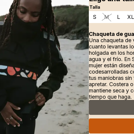
holgada en los ho
agua y el frío. En
mujer están diseñ
codesarrolladas 
tus maniobras sin t
apretar. Costera o
mantiene seca y co
tiempo que haga.
La chaqueta offsh
comodidad y comp
capas Sympatex® 
impermeable, trans
laminado monomate
vida y sin PFC. S