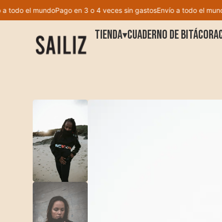
todo el mundo
Pago en 3 o 4 veces sin gastos
Envío a todo el mundo
P
Tienda
Cuaderno de bitácora
▾
Tienda
Cuaderno de bitácora
Peto
Cocreación
Chaqueta
Bienvenido a Sailiz
Sudadera
Lista de deseos
Camiseta
Mi cuenta
Leggings