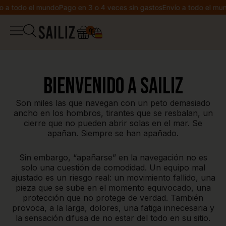
 a todo el mundo
Pago en 3 o 4 veces sin gastos
Envío a todo el mun
0
▼
Tienda
Cuaderno de bitácora
Bienvenido a Sailiz
Peto
Son miles las que navegan con un peto demasiado
Cocreación
ancho en los hombros, tirantes que se resbalan, un
Chaqueta
cierre que no pueden abrir solas en el mar. Se
Bienvenido a Sailiz
apañan. Siempre se han apañado.
Sudadera
Sin embargo, “apañarse” en la navegación no es
Lista de deseos
solo una cuestión de comodidad. Un equipo mal
ajustado es un riesgo real: un movimiento fallido, una
Camiseta
Mi cuenta
pieza que se sube en el momento equivocado, una
protección que no protege de verdad. También
provoca, a la larga, dolores, una fatiga innecesaria y
Leggings
la sensación difusa de no estar del todo en su sitio.