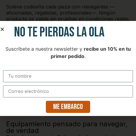
Solène codiseña cada pieza con navegantes —
aficionadas, regatistas, profesionales—. Ningún
producto se valida sin pruebas en condiciones reales.
NO TE PIERDAS LA OLA
Suscríbete a nuestra newsletter y
recibe un 10% en tu
primer pedido
.
Me embarco
Equipamiento pensado para navegar,
de verdad