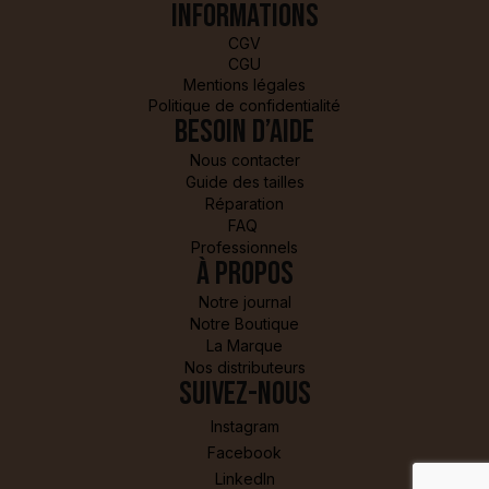
Informations
CGV
CGU
Mentions légales
Politique de confidentialité
Besoin d’aide
Nous contacter
Guide des tailles
Réparation
FAQ
Professionnels
à propos
Notre journal
Notre Boutique
La Marque
Nos distributeurs
Suivez-nous
Instagram
Facebook
LinkedIn