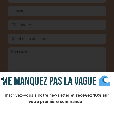
Short
Accessoires
Ne manQUEz PAS LA VAGUE
En soumettant ce formulaire, j'accepte la
politique de confidentialité
Inscrivez-vous à notre newsletter et
recevez 10% sur
Envoyer
votre première commande
!