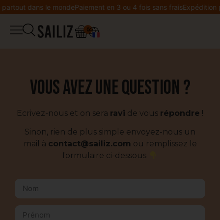
 partout dans le monde
Paiement en 3 ou 4 fois sans frais
Expédition 
0
▼
Boutique
Journal de bord
Salopette
Vous avez une question ?
Co-création
Veste
Ecrivez-nous et on sera
ravi
de vous
répondre
!
La Marque
Sinon, rien de plus simple envoyez-nous un
Sweat
mail à
contact@sailiz.com
ou remplissez le
Wishlist
formulaire ci-dessous
Tee-shirt
Mon compte
Legging