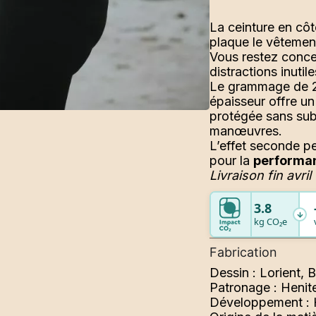
La ceinture en côt
plaque le vêtement
Vous restez concen
distractions inutil
Le grammage de 
épaisseur offre un
protégée sans subi
manœuvres.
L’effet seconde pea
pour la
performa
manQUEz PAS LA VAGU
Livraison fin avril
3.8
kg CO₂e
ivez-vous à notre newsletter et
recevez 10% sur votre pre
commande
!
Fabrication
Dessin : Lorient, 
Patronage : Henit
Développement : 