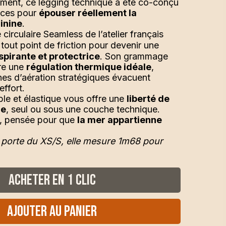
ment, ce legging technique a été co-conçu
ices pour
épouser réellement la
inine
.
circulaire Seamless de l’atelier français
ne tout point de friction pour devenir une
pirante et protectrice
. Son grammage
re une
régulation thermique idéale
,
nes d’aération stratégiques évacuent
effort.
le et élastique vous offre une
liberté de
le
, seul ou sous une couche technique.
e, pensée pour que
la mer appartienne
porte du XS/S, elle mesure 1m68 pour
Acheter en 1 clic
Ajouter au panier