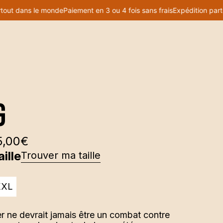
 dans le monde
Paiement en 3 ou 4 fois sans frais
Expédition partout 
▼
g
5,00
€
ille
Trouver ma taille
XXL
r ne devrait jamais être un combat contre