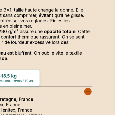
e 3×1, taille haute change la donne. Elle
 sans comprimer, évitant qu’il ne glisse.
trée sur vos réglages. Finies les
es en pleine mer.
280 g/m² assure une
opacité totale
. Cette
 confort thermique rassurant. On se sent
r de lourdeur excessive lors des
u est bluffant. On oublie vite le textile
nce
.
E
-18.5 kg
vs concurrents / 10 ans
mière
Bretagne, France
ex, France
Henitex, France