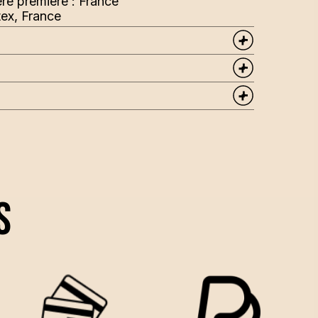
ère première : France
tex, France
s