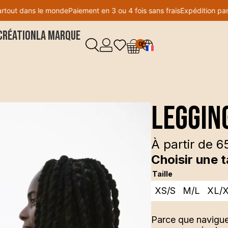
t dans le monde
Paiement en 3 ou 4 fois sans frais
Expédition partout
création
La Marque
0
Leggin
À partir de
6
Choisir une ta
Taille
XS/S
M/L
XL/
Parce que navigue