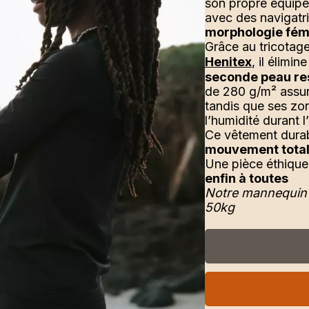
son propre équipe
avec des navigatr
morphologie fém
Grâce au tricotage 
Henitex
, il élimi
seconde peau res
de 280 g/m² assu
tandis que ses zo
l’humidité durant l’
Ce vêtement durab
mouvement tota
Une pièce éthiqu
enfin à toutes
Notre mannequin 
50kg