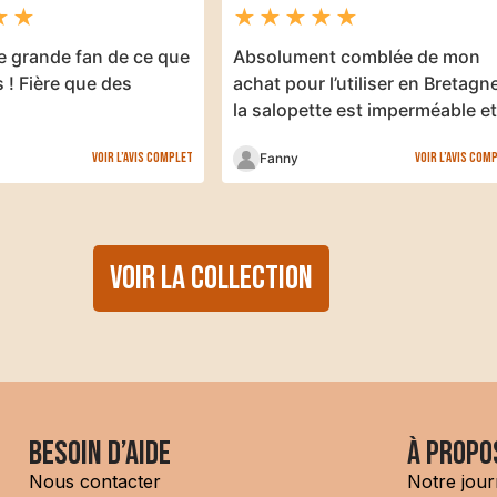
★
★
★
★
★
★
★
e grande fan de ce que
Absolument comblée de mon
s ! Fière que des
achat pour l’utiliser en Bretagn
la salopette est imperméable e
pas…
Voir l’avis complet
Voir l’avis com
Fanny
VOIR LA COLLECTION
Besoin d’aide
à propo
Nous contacter
Notre jour