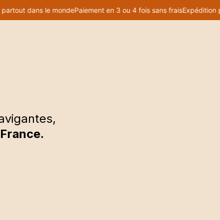
artout dans le monde
Paiement en 3 ou 4 fois sans frais
Expédition pa
▼
avigantes,
 France.