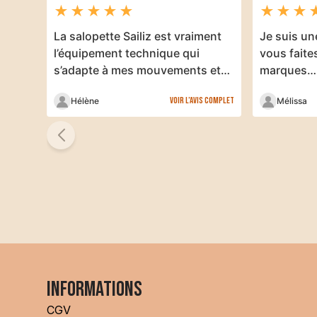
★
★
★
★
★
★
★
★
La salopette Sailiz est vraiment
Je suis un
l’équipement technique qui
vous faite
s’adapte à mes mouvements et
marques…
ma morphologie.
Voir l’avis complet
Hélène
Mélissa
Trier par
Popularité
Meilleure note
Informations
Nouveauté
CGV