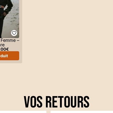
t Femme –
ore
,00
€
oduit
VOS retours