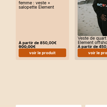
Short
femme : veste +
salopette Element
Accessoires
Veste de quar
Element offsh
À partir de
850,00
€
900,00
€
À partir de
450
voir le produit
voir le pr