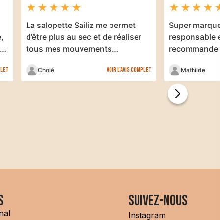
★
★
★
★
★
★
★
★
★
La salopette Sailiz me permet
Super marque
e,
d’être plus au sec et de réaliser
responsable 
t
tous mes mouvements…
recommande 
plet
Voir l’avis complet
Cholé
Mathilde
s
Suivez-nous
nal
Instagram