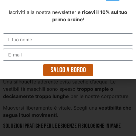
Se la tecnica è universale, la vestibilità non lo è, ed è
ora di affrontare il tema del comfort specifico perché
Iscriviti alla nostra newsletter e
ricevi il 10% sul tuo
l’equipaggiamento non sia più un ostacolo ma un
primo ordine
!
alleato
.
Adattare la vestibilità alle specificità della morfologia
femminile
I modelli
progettati per donne
dimostrano che la taglia
conta.
Seno e fianchi richiedono una vestibilità
Salgo a bordo
davvero sagomata
.
Una silhouette aderente evita sacche d’acqua. Le
vestibilità maschili sono spesso
troppo ampie o
decisamente troppo lunghe
per le nostre corporature.
Muoversi liberamente è vitale. Scegli una
vestibilità che
segua i tuoi movimenti
.
Soluzioni pratiche per le esigenze fisiologiche in mare