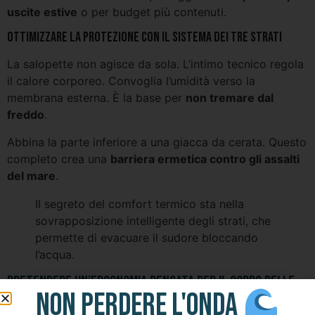
uscite estive
o per budget più contenuti.
Ottimizzare la protezione con il sistema dei tre strati
La salopette non agisce da sola. L’intimo tecnico regola
il calore corporeo. Convoglia l’umidità verso la
membrana esterna. È la base per
non tremare dal
freddo
.
Abbina la parte inferiore a una giacca da cerata. Questo
completo crea una
barriera ermetica contro gli assalti
del mare
.
Il segreto del comfort termico sta nella
sovrapposizione intelligente degli strati, che
permette di evacuare il sudore bloccando
l’acqua.
Pretendere un’ergonomia pensata per il corpo delle
NON PERDERE L'ONDA
veliste