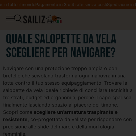
 tutto il mondo
Pagamento in 3 o 4 rate senza costi
Spedizione in tutt
0
▼
Boutique
Quale salopette da vela
Diario di bordo
scegliere per navigare?
Salopette
Co-creazione
Navigare con una protezione troppo ampia o con
Giacca
bretelle che scivolano trasforma ogni manovra in una
Benvenuta in Sailiz
lotta contro il tuo stesso equipaggiamento. Trovare la
Felpa
salopette da vela ideale richiede di conciliare tecnicità a
Lista dei desideri
tre strati, budget ed ergonomia, perché il capo sparisca
finalmente lasciando spazio al piacere del timone.
T-shirt
Il mio account
Scopri come
scegliere un’armatura traspirante e
resistente
, co-progettata da veliste per rispondere con
precisione alle sfide del mare e della morfologia
Leggings
femminile.