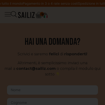
 tutto il mondo
Pagamento in 3 o 4 rate senza costi
Spedizione in tutt
0
▼
Boutique
Diario di bordo
Salopette
Hai una domanda?
Co-creazione
Giacca
Scrivici e saremo
felici
di
risponderti
!
Benvenuta in Sailiz
Altrimenti, è semplicissimo: inviaci una
Felpa
mail a
contact@sailiz.com
o compila il modulo qui
Lista dei desideri
sotto
T-shirt
Il mio account
Leggings