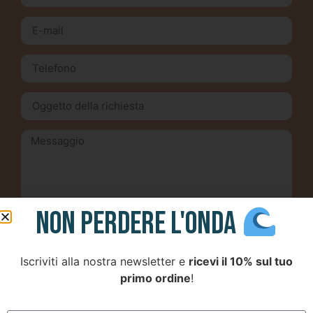
Short
Accessori
NON PERDERE L'ONDA
Inviando questo modulo, accetto l'
informativa
sulla privacy
Iscriviti alla nostra newsletter e
ricevi il 10% sul tuo
Invia
primo ordine
!