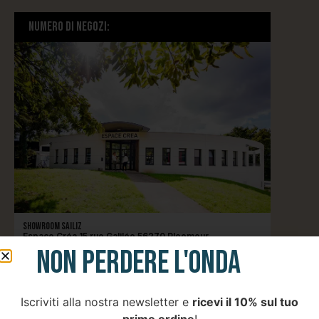
Short
Numero di negozi:
Accessori
Showroom Sailiz
Espace Créa 15 rue Galilée 56270 Ploemeur
ISTRUZIONI
NON PERDERE L'ONDA
Au Vieux Campeur
48 Av. de Genève, 74200 Thonon-les-Bains
ISTRUZIONI
Iscriviti alla nostra newsletter e
ricevi il 10% sul tuo
primo ordine
!
Au Vieux Campeur