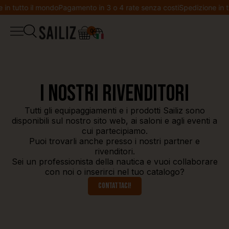
in tutto il mondo
Pagamento in 3 o 4 rate senza costi
Spedizione in tu
0
▼
Boutique
Diario di bordo
Salopette
I nostri rivenditori
Co-creazione
Tutti gli equipaggiamenti e i prodotti Sailiz sono
Giacca
disponibili sul nostro sito web, ai saloni e agli eventi a
cui partecipiamo.
Benvenuta in Sailiz
Puoi trovarli anche presso i nostri partner e
Felpa
rivenditori.
Lista dei desideri
Sei un professionista della nautica e vuoi collaborare
con noi o inserirci nel tuo catalogo?
T-shirt
Contattaci!
Il mio account
Leggings