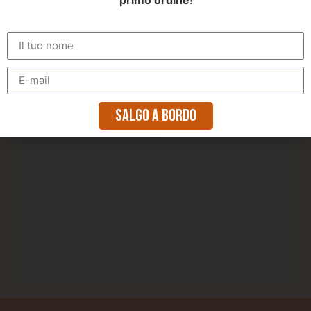
Quai des Chartrons Hangars 16 & 17, 33300 Bordeaux
ISTRUZIONI
Uship - Brest Ocean Boat
70 Rue des Albatros, 29200 Brest, Francia
ISTRUZIONI
AD Nautic Concarneau
Bâtiment Ouest, Quai Carnot, 29900 Concarneau
ISTRUZIONI
Salgo a bordo
Au Vieux Campeur
62 Rue de Sienne, 31670 Labège
ISTRUZIONI
Au Vieux Campeur
255 Av. du Prado, 13008 Marsiglia, Francia
ISTRUZIONI
Au Vieux Campeur
43 Cr de la Liberté, 69003 Lione, Francia
ISTRUZIONI
Au Vieux Campeur
40 Rue Saint-Jacques, 75005 Parigi, Francia
ISTRUZIONI