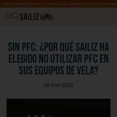
odo el mundo
Pago en 3 o 4 veces sin gastos
Envío a todo el mundo
Pa
0
▼
Tienda
Cuaderno de bitácora
Peto
Sin PFC: ¿Por qué SAILIZ ha
Cocreación
elegido no utilizar PFC en
Chaqueta
sus equipos de vela?
Bienvenido a Sailiz
Sudadera
Lista de deseos
28 Ene 2025
Camiseta
Mi cuenta
Leggings