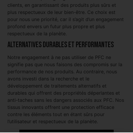
clients, en garantissant des produits plus sûrs et
plus respectueux de leur bien-être. Ce choix est
pour nous une priorité, car il s’agit d’un engagement
profond envers un futur plus propre et plus
respectueux de la planète.
Alternatives durables et performantes
Notre engagement à ne pas utiliser de PFC ne
signifie pas que nous faisons des compromis sur la
performance de nos produits. Au contraire, nous
avons investi dans la recherche et le
développement de traitements alternatifs et
durables qui offrent des propriétés déperlantes et
anti-taches sans les dangers associés aux PFC. Nos
tissus innovants offrent une protection efficace
contre les éléments tout en étant sûrs pour
l’utilisateur et respectueux de la planète.