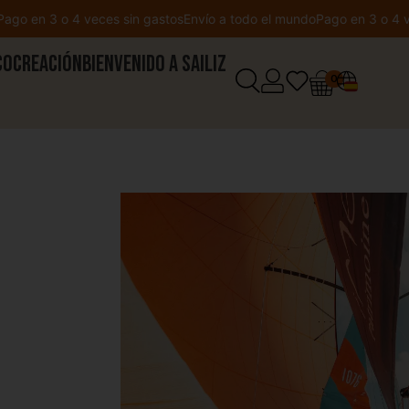
3 o 4 veces sin gastos
Envío a todo el mundo
Pago en 3 o 4 veces si
Cocreación
Bienvenido a Sailiz
0