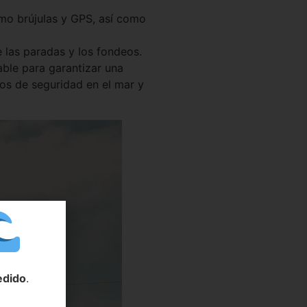
mo brújulas y GPS, así como
 las paradas y los fondeos.
ble para garantizar una
os de seguridad en el mar y
edido
.