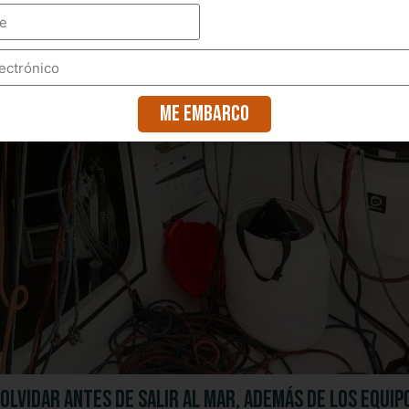
Me embarco
 olvidar antes de salir al mar, además de los equi