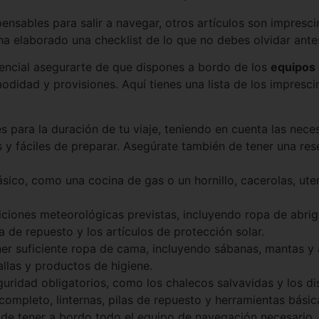
ensables para salir a navegar, otros artículos son impresci
ha elaborado una checklist de lo que no debes olvidar antes
sencial asegurarte de que dispones a bordo de los
equipos 
didad y provisiones. Aquí tienes una lista de los impresci
tes para la duración de tu viaje, teniendo en cuenta las ne
s y fáciles de preparar. Asegúrate también de tener una re
sico, como una cocina de gas o un hornillo, cacerolas, uten
iciones meteorológicas previstas, incluyendo ropa de abri
a de repuesto y los artículos de protección solar.
ner suficiente ropa de cama, incluyendo sábanas, mantas y
llas y productos de higiene.
uridad obligatorios, como los chalecos salvavidas y los dis
completo, linternas, pilas de repuesto y herramientas básic
 de tener a bordo todo el equipo de navegación necesario,