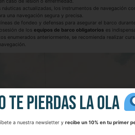
 en caso de lesión o enfermedad.
 náuticas actualizadas, los instrumentos de navegación co
ara una navegación segura y precisa.
líneas de fondeo y defensas para asegurar el barco durante
posesión de los
equipos de barco obligatorios
es indispensa
os enumerados anteriormente, se recomienda realizar curs
navegación.
O TE PIERDAS LA OLA
íbete a nuestra newsletter y
recibe un 10% en tu primer p