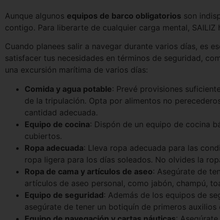
Aunque algunos
equipos de barco obligatorios
son indisp
contigo. Para liberarte de cualquier carga mental, SAILIZ 
Cuando planees salir a navegar durante varios días, es e
satisfacer tus necesidades en términos de seguridad, como
una excursión marítima de varios días:
Comida y agua potable
: Prevé provisiones suficien
de la tripulación. Opta por alimentos no perecedero
cantidad adecuada.
Equipo de cocina
: Dispón de un equipo de cocina bá
cubiertos.
Ropa adecuada
: Lleva ropa adecuada para las cond
ropa ligera para los días soleados. No olvides la rop
Ropa de cama y artículos de aseo
: Asegúrate de te
artículos de aseo personal, como jabón, champú, toa
Equipo de seguridad
: Además de los equipos de seg
asegúrate de tener un botiquín de primeros auxilios 
Equipo de navegación y cartas náuticas
: Asegúrate