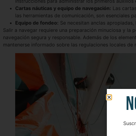
instrucciones para administrar los primeros auxilios
Cartas náuticas y equipo de navegación:
Las cartas
las herramientas de comunicación, son esenciales p
Equipo de fondeo:
Se necesitan anclas apropiadas, 
Salir a navegar requiere una preparación minuciosa y la 
navegación segura y responsable. Además de los element
mantenerse informado sobre las regulaciones locales de 
N
Suscr