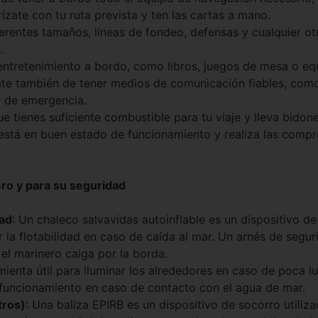
ízate con tu ruta prevista y ten las cartas a mano.
iferentes tamaños, líneas de fondeo, defensas y cualquier o
.
 entretenimiento a bordo, como libros, juegos de mesa o eq
e también de tener medios de comunicación fiables, como
o de emergencia.
que tienes suficiente combustible para tu viaje y lleva bido
 está en buen estado de funcionamiento y realiza las com
ero y para su seguridad
dad
: Un chaleco salvavidas autoinflable es un dispositivo de
a flotabilidad en caso de caída al mar. Un arnés de segur
 el marinero caiga por la borda.
amienta útil para iluminar los alrededores en caso de poca 
l funcionamiento en caso de contacto con el agua de mar.
tros)
: Una baliza EPIRB es un dispositivo de socorro utiliz