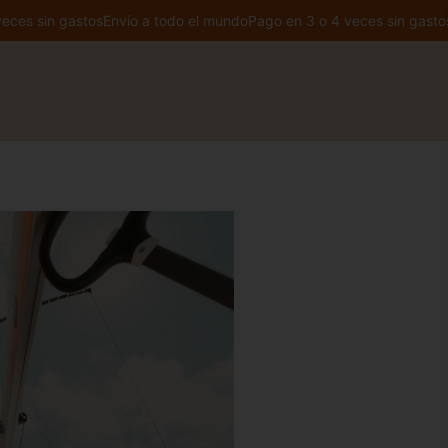
n gastos
Envío a todo el mundo
Pago en 3 o 4 veces sin gastos
Envío 
▼