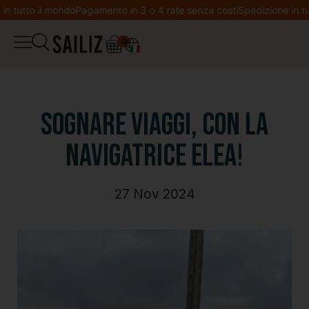
tutto il mondo
Pagamento in 3 o 4 rate senza costi
Spedizione in tutto
0
▼
Boutique
Diario di bordo
Salopette
Sognare viaggi, con la
Co-creazione
navigatrice Elea!
Giacca
Benvenuta in Sailiz
27 Nov 2024
Felpa
Lista dei desideri
T-shirt
Il mio account
Leggings