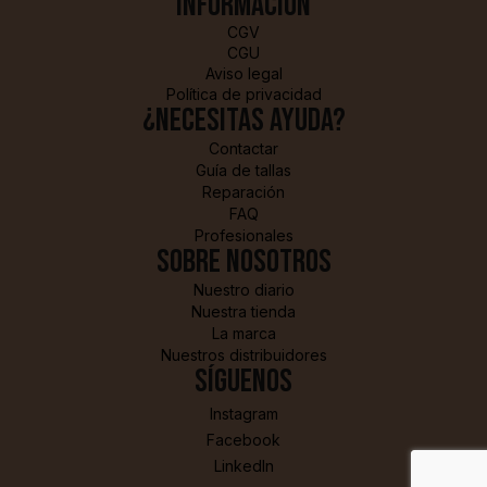
Información
CGV
CGU
Aviso legal
Política de privacidad
¿Necesitas ayuda?
Contactar
Guía de tallas
Reparación
FAQ
Profesionales
sobre nosotros
Nuestro diario
Nuestra tienda
La marca
Nuestros distribuidores
Síguenos
Instagram
Facebook
LinkedIn